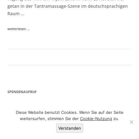
getan in der Tantramassage-Szene im deutschsprachigen
Raum …
weiterlesen ...
SPENDENAUFRUF
Unterstütze den TMV mit einer Spende bei der Finanzierung von
Diese Website benutzt Cookies. Wenn Sie auf der Seite
Gerichtsprozessen gegen die Anwendung des
weitersurfen, stimmen Sie der
Cookie-Nutzung
zu.
ProstituiertenSchutzGesetzes auf die Tantramassage TMV®.
Verstanden
Nähere Infos
.