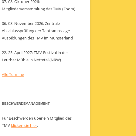
07.-08. Oktober 2026:
Mitgliederversammlung des TMV (Zoom)
06.-08. November 2026: Zentrale
Abschlussprüfung der Tantramassage-
Ausbildungen des TMV im Münsterland
22.-25. April 2027: TMV-Festival in der
Leuther Mühle in Nettetal (NRW)
Alle Termine
BESCHWERDEMANAGEMENT
Für Beschwerden über ein Mitglied des
TMV
klicken sie hier
.