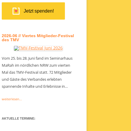
Jetzt spenden!
2026-06 // Viertes Mitglieder-Festival
des TMV
Vom 25. bis 28. Juni fand im Seminarhaus
MaRah im nördlichen NRW zum vierten
Mal das TMV-Festival statt. 72 Mitglieder
und Gäste des Verbandes erlebten
spannende Inhalte und Erlebnisse in…
weiterlesen...
AKTUELLE TERMINE: