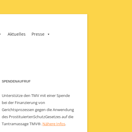
Aktuelles
Presse
SPENDENAUFRUF
Unterstütze den TMV mit einer Spende
bei der Finanzierung von
Gerichtsprozessen gegen die Anwendung
des ProstituiertenSchutzGesetzes auf die
Tantramassage TMV®.
Nähere Infos
.