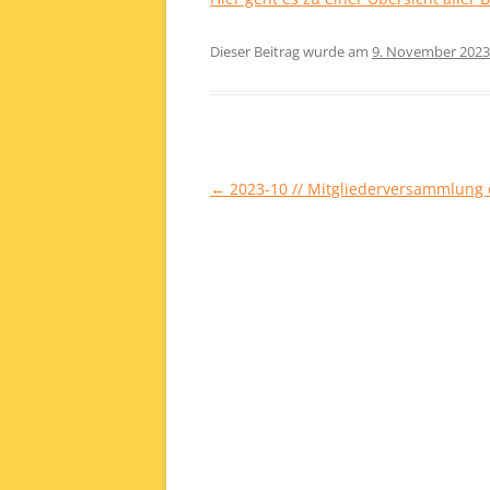
Dieser Beitrag wurde am
9. November 2023
Beitragsnavigation
←
2023-10 // Mitgliederversammlung