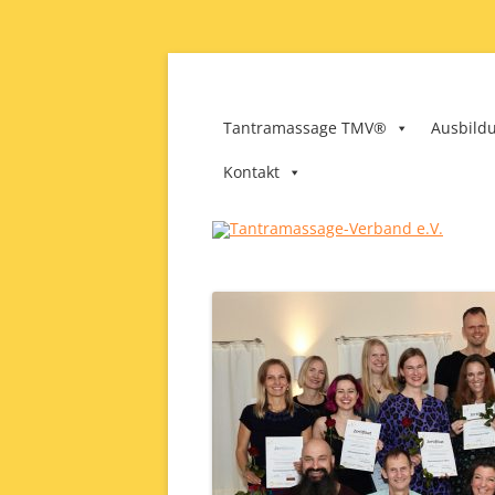
Zum
Inhalt
springen
Tantramassage-Ver
Tantramassage TMV®
Ausbild
Kontakt