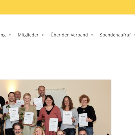
band e.V.
ung
Mitglieder
Über den Verband
Spendenaufruf