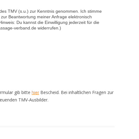
 des TMV (s.u.) zur Kenntnis genommen. Ich stimme
zur Beantwortung meiner Anfrage elektronisch
nweis: Du kannst die Einwilligung jederzeit für die
assage-verband.de widerrufen.)
mular gib bitte
hier
Bescheid. Bei inhaltlichen Fragen zur
reuenden TMV-Ausbilder.