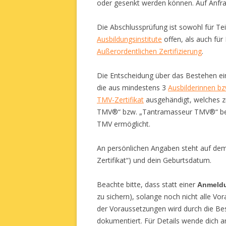
oder gesenkt werden können. Auf Anfra
Die Abschlussprüfung ist sowohl für T
Ausbildungsinstitute
offen, als auch fü
Außerordentlichen Zertifizierung
.
Die Entscheidung über das Bestehen ei
die aus mindestens 3
Ausbilderinnen b
TMV-Zertifikat
ausgehändigt, welches z
TMV®“ bzw. „Tantramasseur TMV®“ ber
TMV ermöglicht.
An persönlichen Angaben steht auf dem 
Zertifikat“) und dein Geburtsdatum.
Beachte bitte, dass statt einer
Anmeld
zu sichern), solange noch nicht alle Vo
der Voraussetzungen wird durch die Be
dokumentiert. Für Details wende dich a