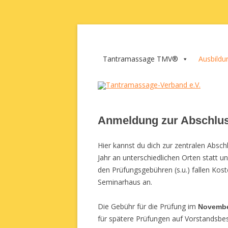
Zum
Inhalt
springen
Tantramassage-Verba
Tantramassage TMV®
Ausbildu
Anmeldung zur Abschlu
Hier kannst du dich zur zentralen Absc
Jahr an unterschiedlichen Orten statt 
den Prüfungsgebühren (s.u.) fallen Kost
Seminarhaus an.
Die Gebühr für die Prüfung im
Novembe
für spätere Prüfungen auf Vorstandsbe