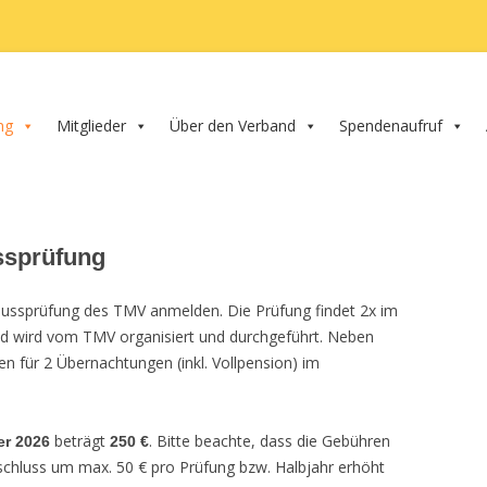
nd e.V.
ng
Mitglieder
Über den Verband
Spendenaufruf
ssprüfung
hlussprüfung des TMV anmelden. Die Prüfung findet 2x im
und wird vom TMV organisiert und durchgeführt. Neben
en für 2 Übernachtungen (inkl. Vollpension) im
beträgt
. Bitte beachte, dass die Gebühren
r 2026
250 €
schluss um max. 50 € pro Prüfung bzw. Halbjahr erhöht