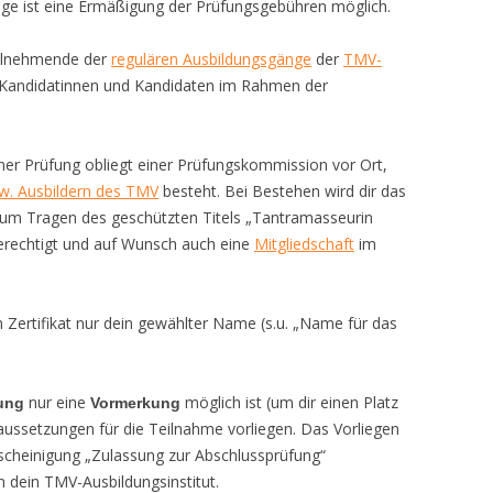
ge ist eine Ermäßigung der Prüfungsgebühren möglich.
eilnehmende der
regulären Ausbildungsgänge
der
TMV-
r Kandidatinnen und Kandidaten im Rahmen der
ner Prüfung obliegt einer Prüfungskommission vor Ort,
zw. Ausbildern des TMV
besteht. Bei Bestehen wird dir das
um Tragen des geschützten Titels „Tantramasseurin
echtigt und auf Wunsch auch eine
Mitgliedschaft
im
Zertifikat nur dein gewählter Name (s.u. „Name für das
nur eine
möglich ist (um dir einen Platz
ung
Vormerkung
raussetzungen für die Teilnahme vorliegen. Das Vorliegen
scheinigung „Zulassung zur Abschlussprüfung“
n dein TMV-Ausbildungsinstitut.