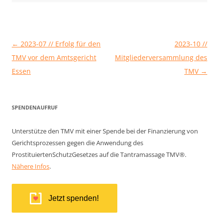
Beitragsnavigation
←
2023-07 // Erfolg für den
2023-10 //
TMV vor dem Amtsgericht
Mitgliederversammlung des
Essen
TMV
→
SPENDENAUFRUF
Unterstütze den TMV mit einer Spende bei der Finanzierung von
Gerichtsprozessen gegen die Anwendung des
ProstituiertenSchutzGesetzes auf die Tantramassage TMV®.
Nähere Infos
.
Jetzt spenden!