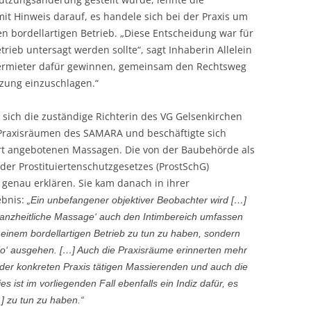
it Hinweis darauf, es handele sich bei der Praxis um
n bordellartigen Betrieb. „Diese Entscheidung war für
rieb untersagt werden sollte“, sagt Inhaberin Allelein
Vermieter dafür gewinnen, gemeinsam den Rechtsweg
zung einzuschlagen.“
sich die zuständige Richterin des VG Gelsenkirchen
n Praxisräumen des SAMARA und beschäftigte sich
rt angebotenen Massagen. Die von der Baubehörde als
 der Prostituiertenschutzgesetzes (ProstSchG)
 genau erklären. Sie kam danach in ihrer
ebnis:
„Ein unbefangener objektiver Beobachter wird […]
Ganzheitliche Massage‘ auch den Intimbereich umfassen
 einem bordellartigen Betrieb zu tun zu haben, sondern
o‘
ausgehen. […] Auch die Praxisräume erinnerten mehr
in der konkreten Praxis tätigen Massierenden und auch die
es ist im vorliegenden Fall ebenfalls ein Indiz dafür, es
…] zu tun zu haben.“