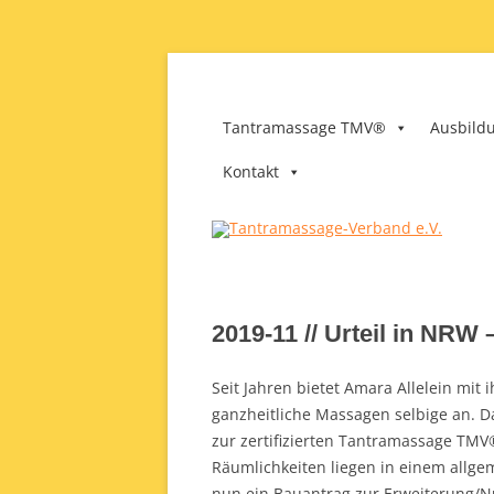
Zum
Inhalt
springen
Tantramassage-Verba
Tantramassage TMV®
Ausbild
Kontakt
2019-11 // Urteil in NRW
Seit Jahren bietet Amara Allelein mi
ganzheitliche Massagen selbige an. Da
zur zertifizierten Tantramassage T
Räumlichkeiten liegen in einem allge
nun ein Bauantrag zur Erweiterung/N