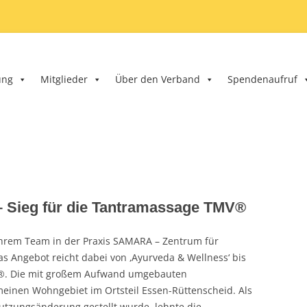
nd e.V.
ung
Mitglieder
Über den Verband
Spendenaufruf
 – Sieg für die Tantramassage TMV®
t ihrem Team in der Praxis SAMARA – Zentrum für
s Angebot reicht dabei von ‚Ayurveda & Wellness‘ bis
MV®. Die mit großem Aufwand umgebauten
meinen Wohngebiet im Ortsteil Essen-Rüttenscheid. Als
utzungsänderung gestellt wurde, lehnte die