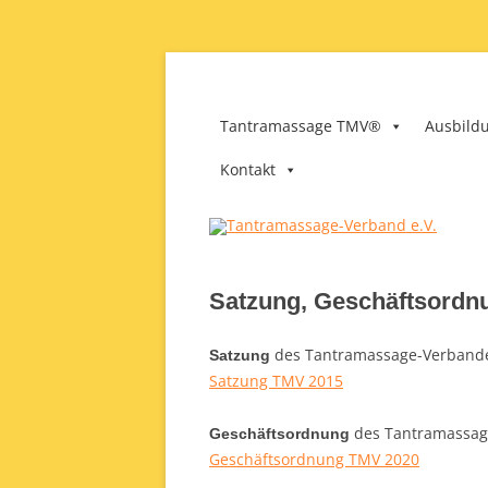
Zum
Inhalt
springen
Tantramassage-Verba
Tantramassage TMV®
Ausbild
Kontakt
Satzung, Geschäftsordn
des Tantramassage-Verbandes 
Satzung
Satzung TMV 2015
des Tantramassage-
Geschäftsordnung
Geschäftsordnung TMV 2020