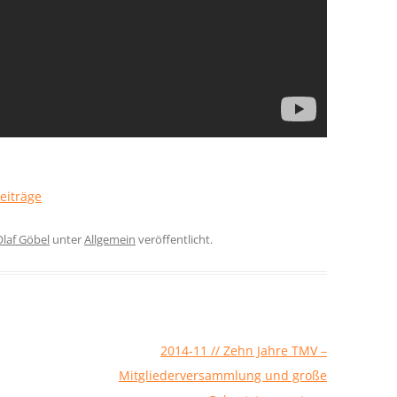
Beiträge
Olaf Göbel
unter
Allgemein
veröffentlicht.
2014-11 // Zehn Jahre TMV –
Mitgliederversammlung und große