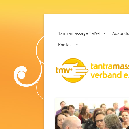
Zum
Inhalt
springen
Tantramassage-Ver
Tantramassage TMV®
Ausbild
Kontakt