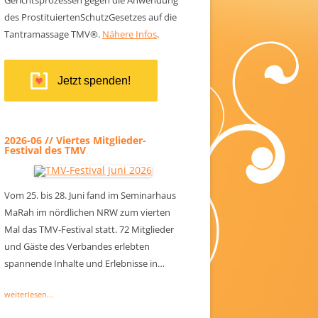
des ProstituiertenSchutzGesetzes auf die
Tantramassage TMV®.
Nähere Infos
.
Jetzt spenden!
2026-06 // Viertes Mitglieder-
Festival des TMV
Vom 25. bis 28. Juni fand im Seminarhaus
MaRah im nördlichen NRW zum vierten
Mal das TMV-Festival statt. 72 Mitglieder
und Gäste des Verbandes erlebten
spannende Inhalte und Erlebnisse in…
weiterlesen...