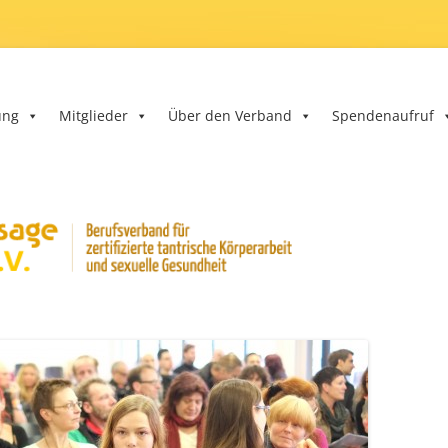
band e.V.
ung
Mitglieder
Über den Verband
Spendenaufruf