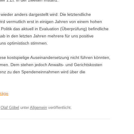
ir z.Zt. in der zweiten Instanz.
eder anders dargestellt wird: Die letztendliche
wird vermutlich erst in einigen Jahren von einem hohen
Politik das aktuell in Evaluation (Überprüfung) befindliche
ab in den letzten Jahren mehrere für uns positive
uns optimistisch stimmen.
ese kostspielige Auseinandersetzung nicht führen könnten,
mmen. Dem stehen jedoch Anwalts- und Gerichtskosten
ferenz zu den Spendeneinnahmen wird über die
träge
n
Olaf Göbel
unter
Allgemein
veröffentlicht.