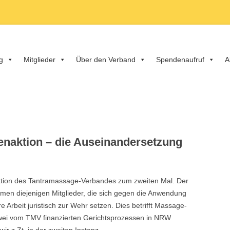
nd e.V.
g
Mitglieder
Über den Verband
Spendenaufruf
A
denaktion – die Auseinandersetzung
ktion des Tantramassage-Verbandes zum zweiten Mal. Der
en diejenigen Mitglieder, die sich gegen die Anwendung
e Arbeit juristisch zur Wehr setzen. Dies betrifft Massage-
zwei vom TMV finanzierten Gerichtsprozessen in NRW