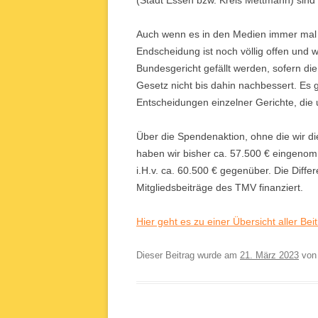
(Stadt Essen bzw. Kreis Mettmann) sind w
Auch wenn es in den Medien immer mal wi
Endscheidung ist noch völlig offen und 
Bundesgericht gefällt werden, sofern die 
Gesetz nicht bis dahin nachbessert. Es g
Entscheidungen einzelner Gerichte, die 
Über die Spendenaktion, ohne die wir di
haben wir bisher ca. 57.500 € eingeno
i.H.v. ca. 60.500 € gegenüber. Die Dif
Mitgliedsbeiträge des TMV finanziert.
Hier geht es zu einer Übersicht aller Bei
Dieser Beitrag wurde am
21. März 2023
vo