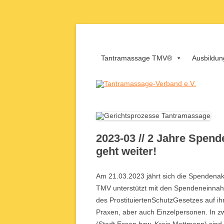
Zum
Inhalt
springen
Tantramassage-Verba
Tantramassage TMV®
Ausbildun
2023-03 // 2 Jahre Spen
geht weiter!
Am 21.03.2023 jährt sich die Spendena
TMV unterstützt mit den Spendeneinnahm
des ProstituiertenSchutzGesetzes auf ihr
Praxen, aber auch Einzelpersonen. In 