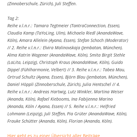
(Zinnoberschule, Zürich), Juli Steffen
.
Tag 2:
Reihe v.l.n.r.: Tamara Tegtmeier (TantraConnection, Essen),
Claudia Kamp (TaYoLing, Ulm), Michaela Riedl (AnandaWave,
Köln), Amara Allelein (Ayana, Essen), Stefan Schoch (Moderator)
// 2. Reihe v.l.n.r.: Elvira Malinovskaja (Jembatan, München),
Alma Katrin Wagener (AnandaWave, Köln), Smita Birgit Stehle
(LaLita, Leipzig), Christoph Kraus (AnandaWave, Köln), Guido
Dippel (Fühlharmonie, Velbert) // 3. Reihe v.l.n.r.: Tabea Mau,
Ortrud Schultz (Ayana, Essen), Björn Blau (Jembatan, München),
Daniel Höppli (Zinnoberschule, Zürich), Julia Hentschel // 4.
Reihe v.l.n.r.: Andreas Hartwig, Lutz Winkler, Martina Weiser
(Ananda, Köln), Rafael Kiebooms, Ina Fabijenna Marino
(Ananda, Köln / Ayana, Essen) // 5. Reihe v.l.n.r.: Helfried
Lohmann (Leipzig), Juli Steffen, Pia Grüter (AnandaWave, Köln),
Frauke Schütter (Ananda, Köln), Florian (Ananda, Köln).
Hier geht es zu einer Übersicht aller Beiträge