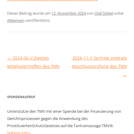
Dieser Beitrag wurde am
12. November 2024
von
Olaf Göbel
unter
Allgemein
veröffentlicht.
Beitragsnavigation
←
2024-06 // Zweites
2024-11 // Sechste zentrale
Mitgliedertreffen des TMV
Abschlussprüfung des TMV
→
SPENDENAUFRUF
Unterstütze den TMV mit einer Spende bei der Finanzierung von
Gerichtsprozessen gegen die Anwendung des
ProstituiertenSchutzGesetzes auf die Tantramassage TMV®.
Nähere Infos
.