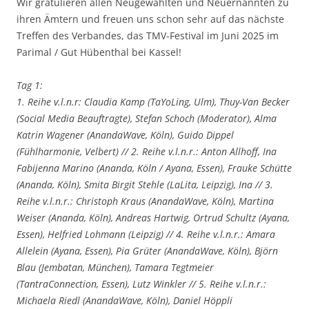
Wir gratulieren allen Neugewählten und Neuernannten zu
ihren Ämtern und freuen uns schon sehr auf das nächste
Treffen des Verbandes, das TMV-Festival im Juni 2025 im
Parimal / Gut Hübenthal bei Kassel!
Tag 1:
1. Reihe v.l.n.r: Claudia Kamp (TaYoLing, Ulm), Thuy-Van Becker
(Social Media Beauftragte), Stefan Schoch (Moderator), Alma
Katrin Wagener (AnandaWave, Köln), Guido Dippel
(Fühlharmonie, Velbert) // 2. Reihe v.l.n.r.: Anton Allhoff, Ina
Fabijenna Marino (Ananda, Köln / Ayana, Essen), Frauke Schütte
(Ananda, Köln), Smita Birgit Stehle (LaLita, Leipzig), Ina // 3.
Reihe v.l.n.r.: Christoph Kraus (AnandaWave, Köln), Martina
Weiser (Ananda, Köln), Andreas Hartwig, Ortrud Schultz (Ayana,
Essen), Helfried Lohmann (Leipzig) // 4. Reihe v.l.n.r.: Amara
Allelein (Ayana, Essen), Pia Grüter (AnandaWave, Köln), Björn
Blau (Jembatan, München), Tamara Tegtmeier
(TantraConnection, Essen), Lutz Winkler // 5. Reihe v.l.n.r.:
Michaela Riedl (AnandaWave, Köln), Daniel Höppli