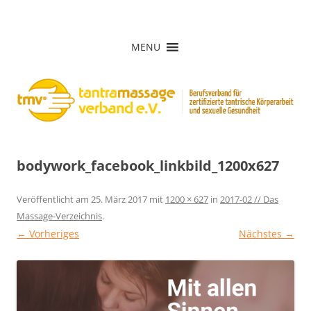
Zum
Inhalt
Tantramassage-Verband e.V.
springen
MENU
bodywork_facebook_linkbild_1200x627
Veröffentlicht am
25. März 2017
mit
1200 × 627
in
2017-02 // Das
Massage-Verzeichnis
.
← Vorheriges
Nächstes →