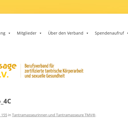
band e.V.
ung
Mitglieder
Über den Verband
Spendenaufruf
o_4C
× 155
in
Tantramasseurinnen und Tantramasseure TMV®
.