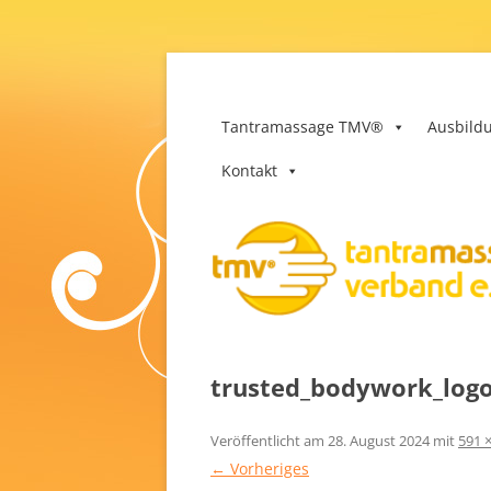
Zum
Inhalt
springen
Tantramassage-Ver
Tantramassage TMV®
Ausbild
Kontakt
trusted_bodywork_log
Veröffentlicht am
28. August 2024
mit
591 
← Vorheriges