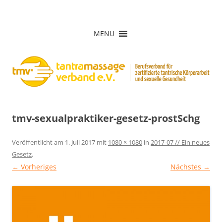
Zum
Inhalt
Tantramassage-Verband e.V.
springen
MENU
tmv-sexualpraktiker-gesetz-prostSchg
Veröffentlicht am
1. Juli 2017
mit
1080 × 1080
in
2017-07 // Ein neues
Gesetz
.
← Vorheriges
Nächstes →